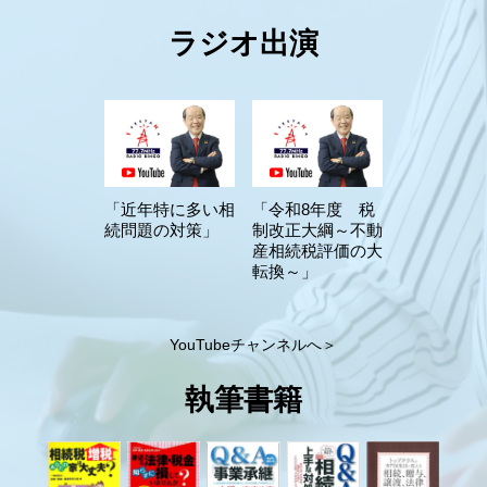
ラジオ出演
「近年特に多い相
「令和8年度 税
続問題の対策」
制改正大綱～不動
産相続税評価の大
転換～」
YouTubeチャンネルへ＞
執筆書籍