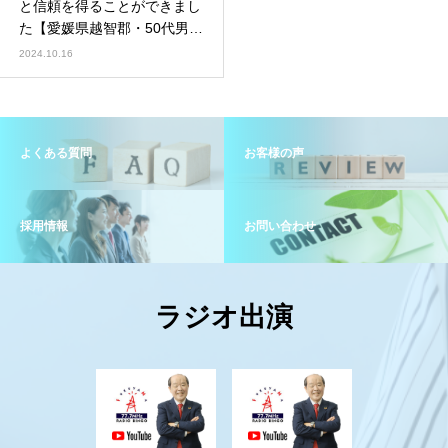
と信頼を得ることができまし
た【愛媛県越智郡・50代男
性】
2024.10.16
よくある質問
お客様の声
採用情報
お問い合わせ
ラジオ出演