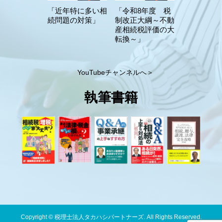
「近年特に多い相
「令和8年度 税
続問題の対策」
制改正大綱～不動
産相続税評価の大
転換～」
YouTubeチャンネルへ＞
執筆書籍
Copyright © 税理士法人タカハシパートナーズ. All Rights Reserved.