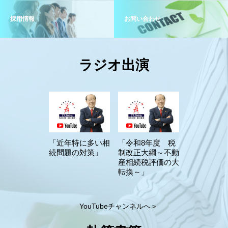
採用情報
お問い合わせ
ラジオ出演
「近年特に多い相
「令和8年度 税
続問題の対策」
制改正大綱～不動
産相続税評価の大
転換～」
YouTubeチャンネルへ＞