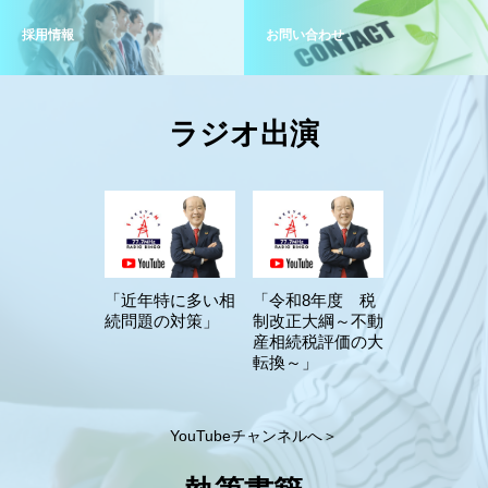
採用情報
お問い合わせ
ラジオ出演
「近年特に多い相
「令和8年度 税
続問題の対策」
制改正大綱～不動
産相続税評価の大
転換～」
YouTubeチャンネルへ＞